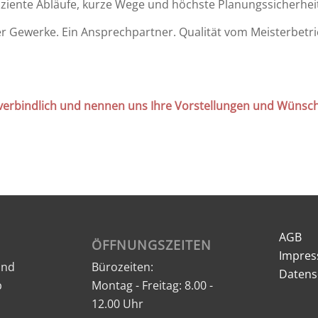
iziente Abläufe, kurze Wege und höchste Planungssicherhei
er Gewerke. Ein Ansprechpartner. Qualität vom Meisterbetri
verbindlich und nennen uns Ihre Vorstellungen und Wünsche
AGB
ÖFFNUNGSZEITEN
Impre
und
Bürozeiten:
Datens
b
Montag - Freitag: 8.00 -
12.00 Uhr